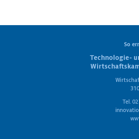
So er
Technologie- u
Wirtschaftska
Wirtscha
310
Tel.
02
innovati
www