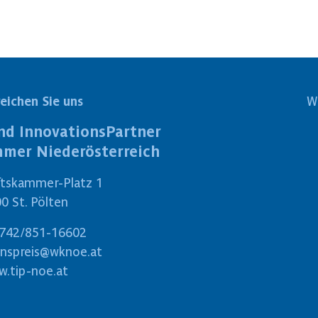
reichen Sie uns
W
nd InnovationsPartner
mmer Niederösterreich
ftskammer-Platz 1
0 St. Pölten
742/851-16602
onspreis@wknoe.at
.tip-noe.at