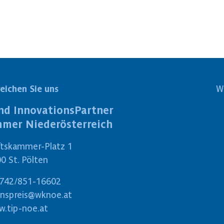
reichen Sie uns
W
nd InnovationsPartner
mmer Niederösterreich
ftskammer-Platz 1
0 St. Pölten
742/851-16602
onspreis@wknoe.at
.tip-noe.at