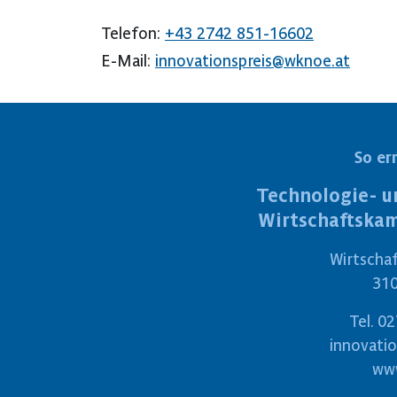
Telefon:
+43 2742 851-16602
E-Mail:
innovationspreis@wknoe.at
So er
Technologie- u
Wirtschaftska
Wirtscha
310
Tel.
02
innovati
www