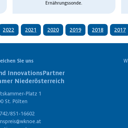
Ernährungssonde.
2022
2021
2020
2019
2018
2017
reichen Sie uns
W
nd InnovationsPartner
mmer Niederösterreich
ftskammer-Platz 1
0 St. Pölten
742/851-16602
onspreis@wknoe.at