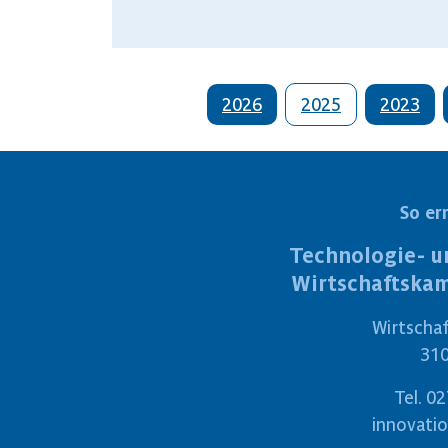
2026
2025
2023
So er
Technologie- u
Wirtschaftska
Wirtscha
310
Tel.
02
innovati